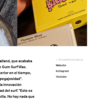
Encuentre la marca
Galland, que acababa
Website
le Gum Surf Wax.
Instagram
erior en el tiempo,
Youtube
a pegajosidad".
la innovación
d del surf. "Este es
ilia. No hay nada que