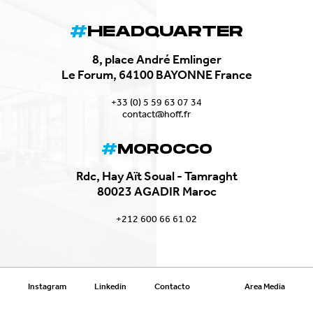
HEADQUARTER
8, place André Emlinger
Le Forum, 64100 BAYONNE France
+33 (0) 5 59 63 07 34
contact@hoff.fr
MOROCCO
Rdc, Hay Aït Soual - Tamraght
80023 AGADIR Maroc
+212 600 66 61 02
Instagram
Linkedin
Contacto
Area Media